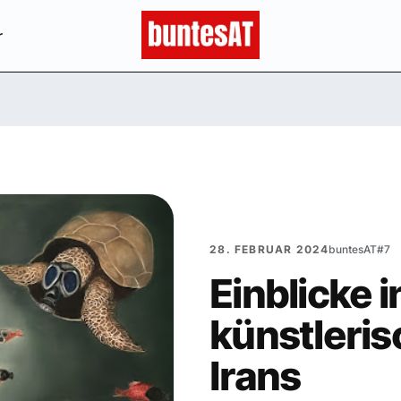
r
28. FEBRUAR 2024
buntesAT#7
Einblicke i
künstlerisc
Irans