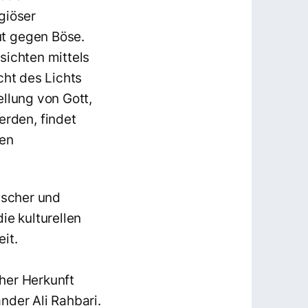
giöser
ut gegen Böse.
sichten mittels
cht des Lichts
ellung von Gott,
rden, findet
den
n.
sischer und
ie kulturellen
it.
cher Herkunft
nder Ali Rahbari.