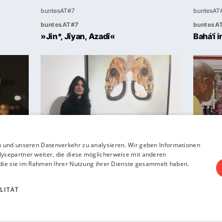
buntesAT#7
buntesAT
»Jin*, Jîyan, Azadî«
Bahá'í 
n und unseren Datenverkehr zu analysieren. Wir geben Informationen
ysepartner weiter, die diese möglicherweise mit anderen
buntesAT#7
buntesAT
r die sie im Rahmen Ihrer Nutzung ihrer Dienste gesammelt haben.
Parizad
HAMI b
LITÄT