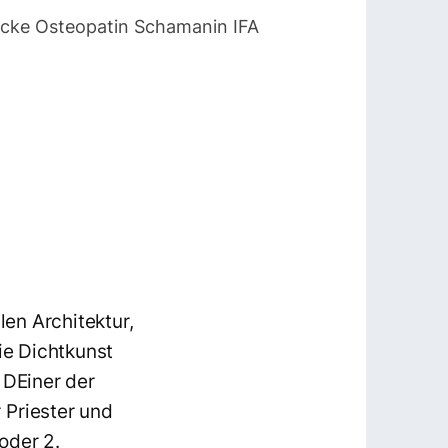
necke Osteopatin Schamanin IFA
len Architektur,
die Dichtkunst
 DEiner der
 Priester und
oder 2.