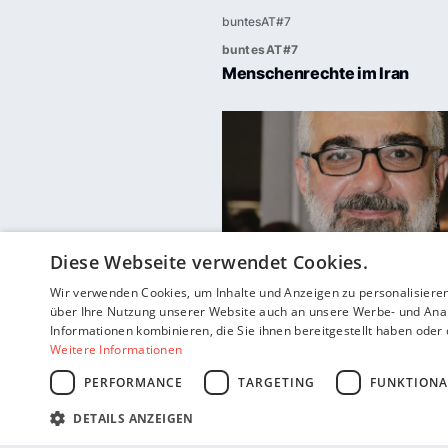
buntesAT#7
Menschenrechte im Iran
Diese Webseite verwendet Cookies.
Wir verwenden Cookies, um Inhalte und Anzeigen zu personalisiere
über Ihre Nutzung unserer Website auch an unsere Werbe- und Anal
buntesAT#7
Informationen kombinieren, die Sie ihnen bereitgestellt haben ode
Weitere Informationen
Niavarani und ich in Iran
PERFORMANCE
TARGETING
FUNKTIONA
DETAILS ANZEIGEN