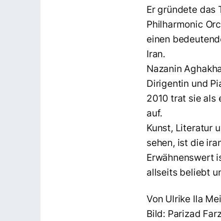
Er gründete das 
Philharmonic Orc
einen bedeutende
I
Nazanin Aghakhani
Dirigentin und Pi
2010 trat sie al
auf.
Kunst, Literatur
sehen, ist die ira
Erwähnenswert is
allseits 
Von Ulrike Ila M
Bild: Parizad Fa