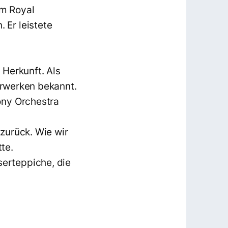
em Royal
 Er leistete
.
 Herkunft. Als
terwerken bekannt.
ony Orchestra
zurück. Wie wir
tte.
erteppiche, die