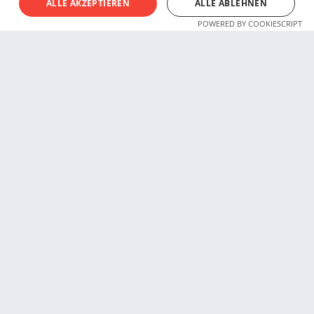
ALLE AKZEPTIEREN
ALLE ABLEHNEN
POWERED BY COOKIESCRIPT
Impressum
AGB
Datenschutz
Cookie-Policy
Redaktionsstatut
KI Richtlinie